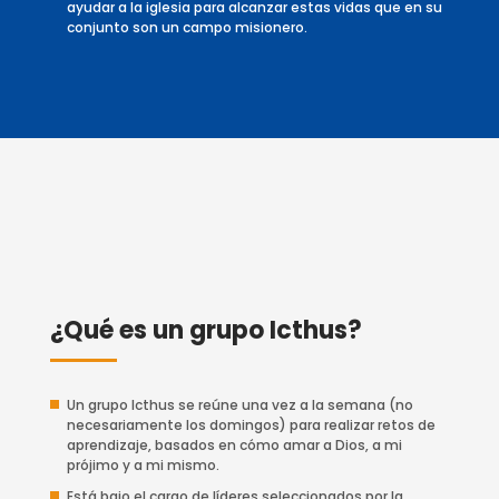
ayudar a la iglesia para alcanzar estas vidas que en su
conjunto son un campo misionero.
¿Qué es un grupo Icthus?
Un grupo Icthus se reúne una vez a la semana (no
necesariamente los domingos) para realizar retos de
aprendizaje, basados en cómo amar a Dios, a mi
prójimo y a mi mismo.
Está bajo el cargo de líderes seleccionados por la