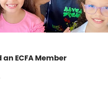
and an ECFA Member
.