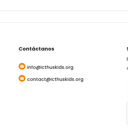
Contáctanos
info@icthuskids.org
contact@icthuskids.org