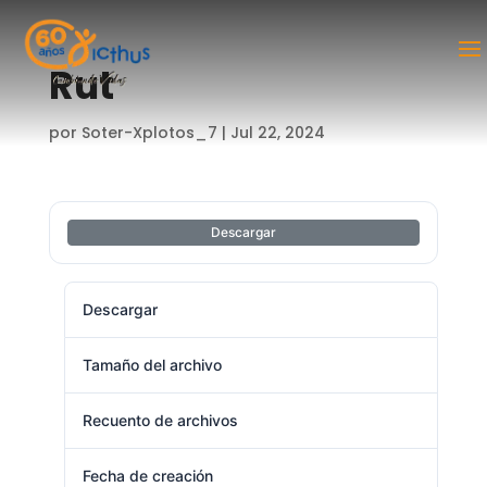
Rut
por
Soter-Xplotos_7
|
Jul 22, 2024
Descargar
Descargar
1
Tamaño del archivo
7.56 MB
Recuento de archivos
1
Fecha de creación
julio 22, 2024