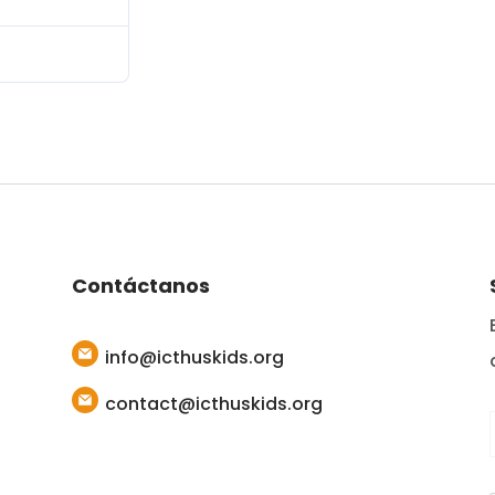
enero 26, 2026
Contáctanos
info@icthuskids.org
contact@icthuskids.org