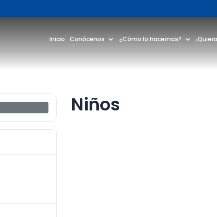
Inicio
Conócenos
¿Cómo lo hacemos?
¡Quiero
Niños
5
831.39 KB
1
julio 23, 2024