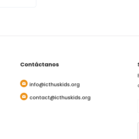
Contáctanos
info@icthuskids.org
contact@icthuskids.org