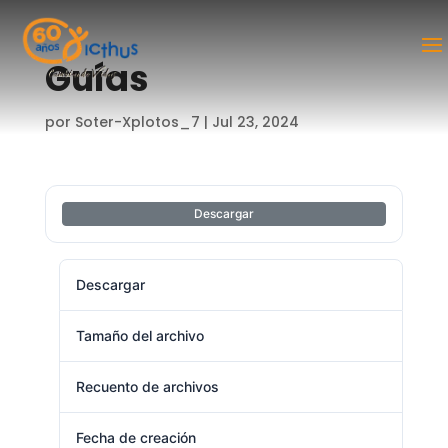
Guías
por
Soter-Xplotos_7
|
Jul 23, 2024
Descargar
Descargar
8
Tamaño del archivo
4.16 MB
Recuento de archivos
1
Fecha de creación
julio 23, 2024