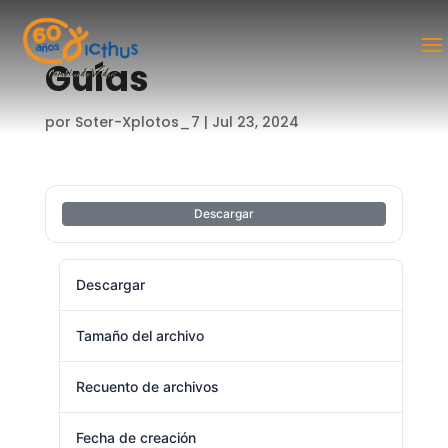
Guías
por
Soter-Xplotos_7
|
Jul 23, 2024
Descargar
Descargar
4
Tamaño del archivo
2.49 MB
Recuento de archivos
1
Fecha de creación
julio 23, 2024