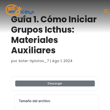
Guía 1. Cómo Iniciar
Grupos Icthus:
Materiales
Auxiliares
por
Soter-Xplotos_7
|
Ago 1, 2024
Descargar
Tamaño del archivo
771.30 KB