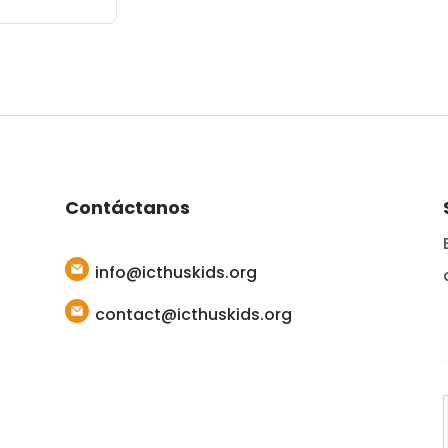
Contáctanos
info@icthuskids.org
contact@icthuskids.org