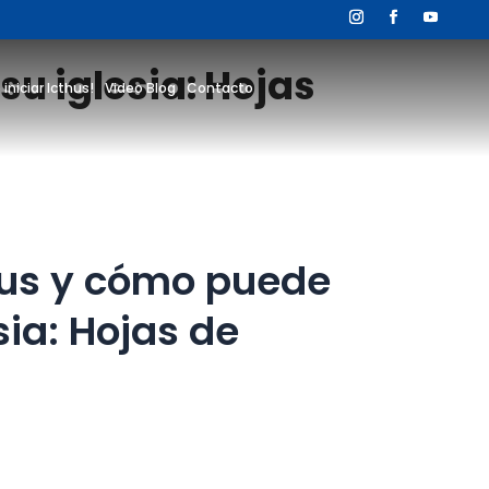
u iglesia: Hojas
 iniciar Icthus!
Video Blog
Contacto
hus y cómo puede
sia: Hojas de