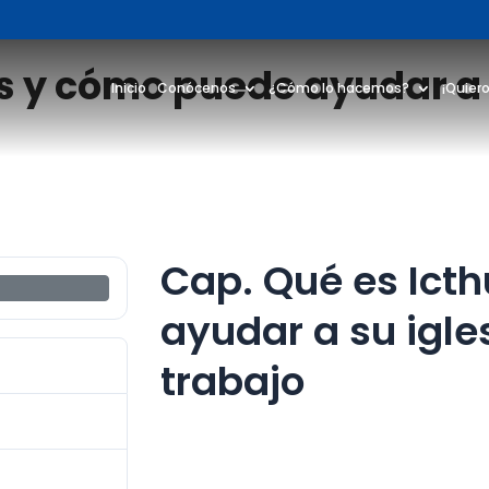
s y cómo puede ayudar a s
Inicio
Conócenos
¿Cómo lo hacemos?
¡Quiero
Cap. Qué es Ict
ayudar a su igle
trabajo
783.00 KB
1
agosto 1, 2024