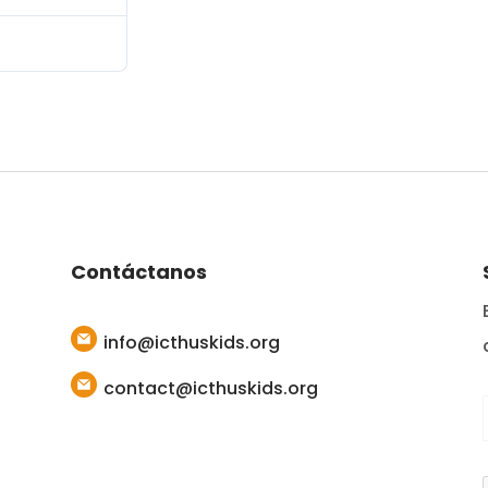
febrero 12, 2026
Contáctanos
info@icthuskids.org
contact@icthuskids.org