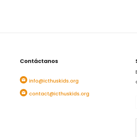
Contáctanos
info@icthuskids.org
contact@icthuskids.org