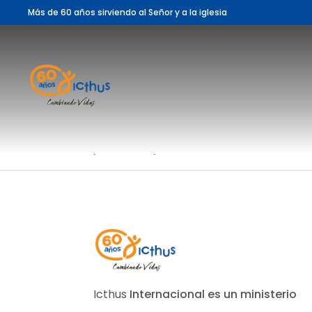
Más de 60 años sirviendo al Señor y a la iglesia
Niños
por
Soter-Xplotos_7
|
Jul 23, 2024
Guías
por
Soter-Xplotos_7
|
Jul 23, 2024
Icthus
Internacional es un ministerio