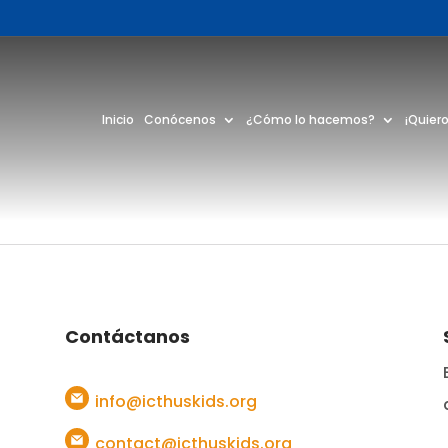
Inicio
Conócenos
¿Cómo lo hacemos?
¡Quiero
Contáctanos
info@icthuskids.org
contact@icthuskids.org