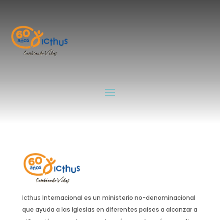
Niños
por
Soter-Xplotos_7
|
Jul 23, 2024
Guías
por
Soter-Xplotos_7
|
Jul 23, 2024
Icthus
Internacional es un ministerio no-denominacional
que ayuda a las iglesias en diferentes países a alcanzar a